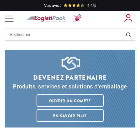
Vos avis :
4.4/5
DEVENEZ PARTENAIRE
Produits, services et solutions d'emballage
OUVRIR UN COMPTE
EN SAVOIR PLUS