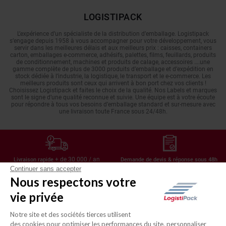
LOGISTIPACK
L’expérience d’un spécialiste de la distribution d’emballage. Logistipack
s’engage depuis 1958 à vous accompagner pour votre développement, vous
servir dans les meilleures délais et aux meilleurs prix : caisses, containers
carton, emballages e-commerce, adhésifs, palettes, films, feuillards, produits
de conditionnement, machines et produits de calage, accessoires ….une
gamme complète de plus de 3000 produits d’emballage et d’expédition en
stock dédiée à l’industrie, la logistique, le transport et le e-commerce. Les
meilleurs produits sont ceux qui arrivent à bon port chez vos clients !
Choisissez Logistipack et faites le choix de la qualité. Nos Labels et marques
sont le signe d’une qualité reconnue et suivie. Une équipe est à votre écoute
pour répondre à tous vos besoins d’emballage standard et sur-mesure avec
une livraison toute France sous 24/48h.
+ de 30 000 / an
Livraison rapide
Demande de devis & réponse sous 48h
Continuer sans accepter
Nous respectons votre
vie privée
Achat express par référence produit
Vos achats habituels dans votre compte
Notre site et des sociétés tierces utilisent
des cookies pour optimiser les performances du site, personnaliser